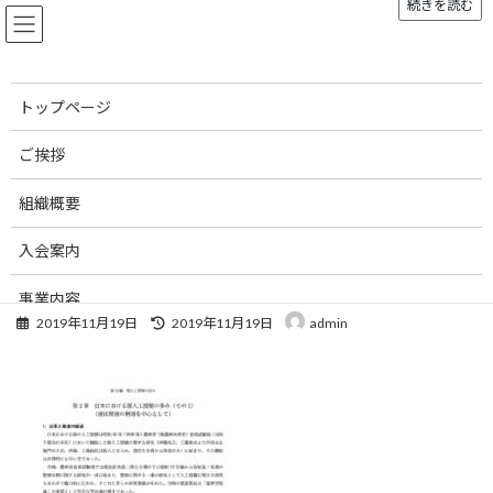
続きを読む
コ
ナ
ン
ビ
テ
ゲ
ン
ー
ツ
シ
トップページ
へ
ョ
メディア
ス
ン
ご挨拶
キ
に
ッ
移
組織概要
プ
動
トップページ
12_2_1
12_2_1
入会案内
12_2_1
事業内容
最
2019年11月19日
2019年11月19日
admin
終
お知らせ
更
新
刊行物
日
時
:
お問い合わせ
リンク集