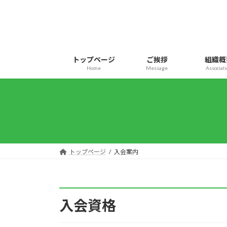
コ
ナ
ン
ビ
テ
ゲ
ン
ー
ツ
シ
トップページ
ご挨拶
組織概
へ
ョ
Home
Message
Associat
ス
ン
キ
に
ッ
移
プ
動
トップページ
入会案内
入会資格