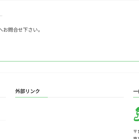
）
局へお問合せ下さい。
外部リンク
一
〒1
東