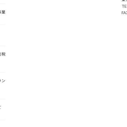
TE
事業
FA
進税
ラン
て