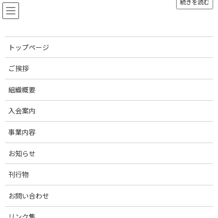
続きを読む
コ
ナ
ン
ビ
テ
ゲ
ン
ー
ツ
シ
トップページ
へ
ョ
お知らせ
ス
ン
ご挨拶
キ
に
ッ
移
組織概要
プ
動
トップページ
お知らせ
青年部会
入会案内
青年部会
事業内容
お知らせ
2026年3月24日
青年部会
青年部セミナー開催のお知らせ4/17(金)・18(土)
刊行物
2025年11月27日
青年部会
お問い合わせ
ご協賛の御礼- Japan Pork Festival 俺たちの豚肉を食ってくれ！
2025
リンク集