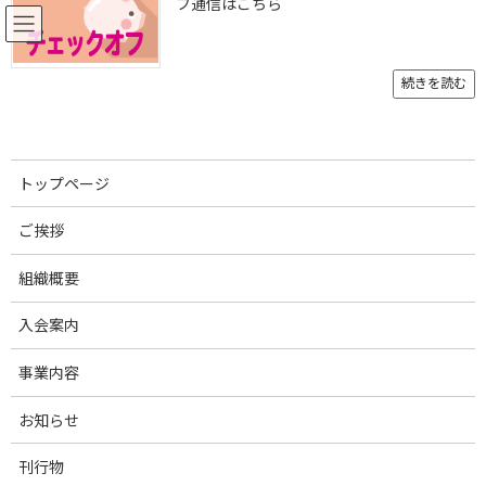
フ通信はこちら
コ
ナ
ン
ビ
テ
ゲ
ン
ー
続きを読む
ツ
シ
へ
ョ
お知らせ
ス
ン
キ
に
トップページ
ッ
移
プ
動
トップページ
お知らせ
2026年2月
ご挨拶
2026年2月
組織概要
入会案内
2026年2月26日
日本養豚大学校
事業内容
日本養豚大学校 初級コース第10期 全課程を修了
お知らせ
2026年2月20日
育種改良・登記登録部会
令和7年度 西日本地区種豚登録講習会を開催しました
刊行物