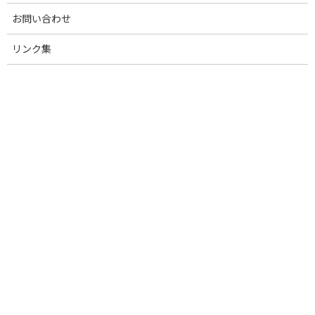
カテゴリー
お問い合わせ
生産・経営関連
リンク集
お知らせ
会員・賛助会員News
衛生・疾病関連
青年部会
育種改良・登記登録部会
国産純粋種豚改良協議会
日本養豚大学校
イベント
俺たちの豚肉を食ってくれ！
調査・報告