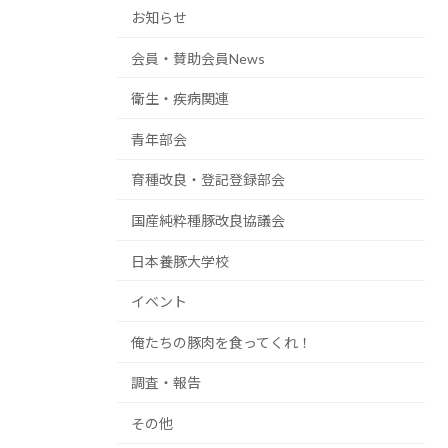
お知らせ
会員・賛助会員News
衛生・疾病関連
青年部会
育種改良・登記登録部会
国産純粋種豚改良協議会
日本養豚大学校
イベント
俺たちの豚肉を食ってくれ！
調査・報告
その他