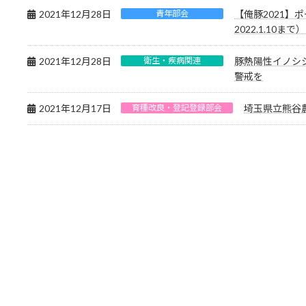
2021年12月28日
青年部会
【俺豚2021】ポ
2022.1.10まで）
2021年12月28日
衛生・疾病関連
豚熱陽性イノシ
警戒を
2021年12月17日
育種改良・登記登録部会
埼玉県立熊谷農