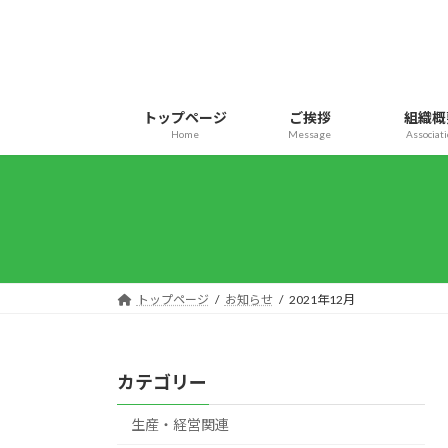
コ
ナ
ン
ビ
テ
ゲ
ン
ー
ツ
シ
トップページ
ご挨拶
組織概
へ
ョ
Home
Message
Associat
ス
ン
キ
に
ッ
移
プ
動
トップページ
お知らせ
2021年12月
カテゴリー
生産・経営関連