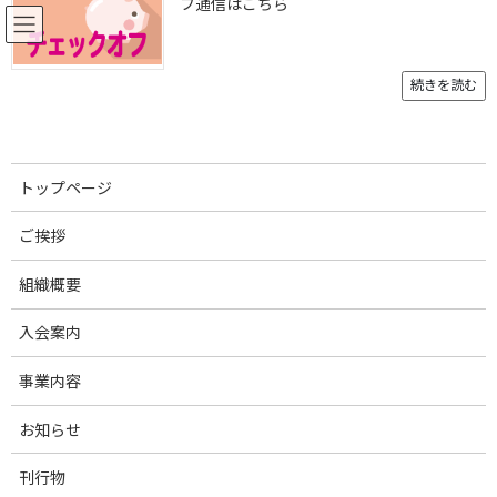
フ通信はこちら
コ
ナ
ン
ビ
テ
ゲ
ン
ー
続きを読む
ツ
シ
へ
ョ
お知らせ
ス
ン
キ
に
トップページ
ッ
移
プ
動
トップページ
お知らせ
2026年4月
ご挨拶
2026年4月
組織概要
入会案内
2026年4月30日
生産・経営関連
事業内容
畜舎火災の発生予防
お知らせ
2026年4月30日
生産・経営関連
燃料油や石油製品等の供給に関する相談窓口
刊行物