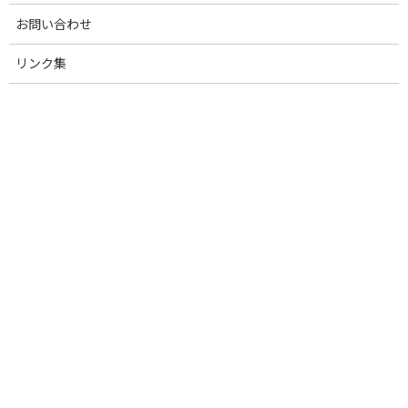
2026年4月30日
衛生・疾病関連
お問い合わせ
連休期間における家畜防疫対策の徹底について
リンク集
2026年4月21日
衛生・疾病関連
サミット・VFCジョイントセミナーのお知らせ
2026年4月21日
育種改良・登記登録部会
【国産純粋種豚改良協議会】遺伝的能力評価・種豚ランキングを
公表しました(2026年04月)
2026年4月20日
衛生・疾病関連
家畜衛生をめぐる情勢（令和8年4月）
2026年4月10日
衛生・疾病関連
特定家畜伝染病防疫指針等に意見提出
2026年4月2日
衛生・疾病関連
家畜伝染病予防法の改正案が国会で審議されます