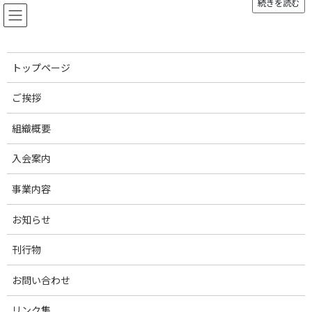
続きを読む
コ
ナ
ン
ビ
テ
ゲ
ン
ー
ツ
シ
トップページ
へ
ョ
お知らせ
ス
ン
ご挨拶
キ
に
ッ
移
組織概要
プ
動
トップページ
お知らせ
2023年5月
入会案内
2023年5月
事業内容
お知らせ
2023年5月10日
お知らせ
令和5年度の種豚登録講習会について
刊行物
お問い合わせ
カテゴリー
リンク集