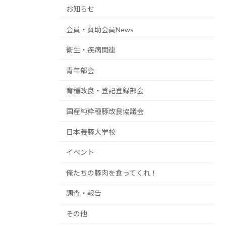
お知らせ
会員・賛助会員News
衛生・疾病関連
青年部会
育種改良・登記登録部会
国産純粋種豚改良協議会
日本養豚大学校
イベント
俺たちの豚肉を食ってくれ！
調査・報告
その他