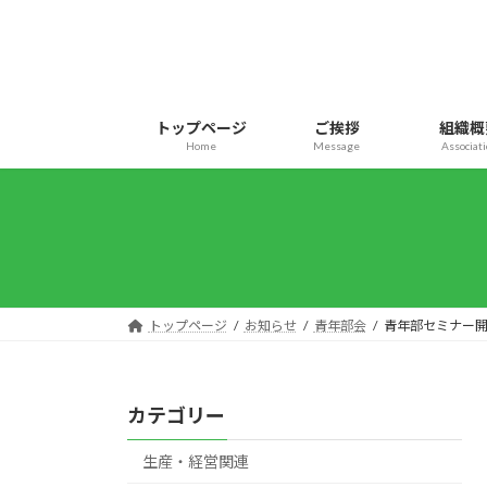
コ
ナ
ン
ビ
テ
ゲ
ン
ー
ツ
シ
トップページ
ご挨拶
組織概
へ
ョ
Home
Message
Associat
ス
ン
キ
に
ッ
移
プ
動
トップページ
お知らせ
青年部会
青年部セミナー開
カテゴリー
生産・経営関連