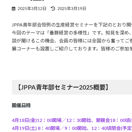
最
2025年3月12日
2025年3月19日
終
更
JPPA青年部会恒例の生産経営セミナーを下記のとおり
新
日
今回のテーマは「養豚経営の多様性」です。知見を深め
時
談が聞けるこの機会、会員の皆様には全国から奮ってご
:
展コーナーも設置しご紹介しております。皆様のご参加
【JPPA青年部セミナー2025概要】
開催日時
4月18日(金)12：00開場／12：30開始、懇親会18：00頃(
4月19日(土) 8：40開場／9：00開始、12：40頃閉会(予定