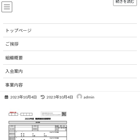
続きを読む
コ
ナ
ン
ビ
テ
ゲ
ン
ー
ツ
シ
トップページ
へ
ョ
メディア
ス
ン
ご挨拶
キ
に
ッ
移
組織概要
プ
動
トップページ
2023年度 養豚農業実態調査票
2023年度 養豚農業実態調査票
入会案内
2023年度 養豚農業実態調査票
事業内容
最
2023年10月4日
2023年10月4日
admin
お知らせ
終
更
刊行物
新
日
時
お問い合わせ
:
リンク集