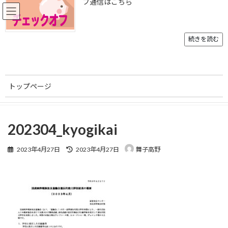
フ通信はこちら
コ
ナ
ン
ビ
テ
ゲ
ン
ー
続きを読む
ツ
シ
へ
ョ
メディア
ス
ン
キ
に
トップページ
ッ
移
プ
動
トップページ
202304_kyogikai
202304_kyogikai
ご挨拶
202304_kyogikai
組織概要
最
2023年4月27日
2023年4月27日
舞子高野
入会案内
終
更
事業内容
新
日
時
お知らせ
:
刊行物