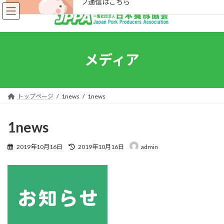
フ通信はこちら
コ
ナ
ン
ビ
テ
ゲ
ン
ー
続きを読む
ツ
シ
へ
ョ
メディア
ス
ン
キ
に
トップページ
ッ
移
プ
動
トップページ
1news
1news
ご挨拶
1news
組織概要
最
2019年10月16日
2019年10月16日
admin
入会案内
終
更
事業内容
新
日
時
お知らせ
:
刊行物