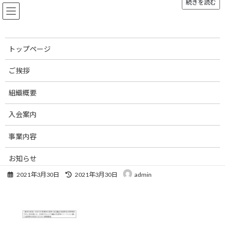
続きを読む
コ
ナ
ン
ビ
テ
ゲ
ン
ー
ツ
シ
トップページ
へ
ョ
メディア
ス
ン
ご挨拶
キ
に
ッ
移
組織概要
プ
動
トップページ
2020 Pork Market Research Report in Thailand
2020 Pork Market Research Report in Thailand
入会案内
2020 Pork Market Research
事業内容
Report in Thailand
お知らせ
最
2021年3月30日
2021年3月30日
admin
刊行物
終
更
新
お問い合わせ
日
時
リンク集