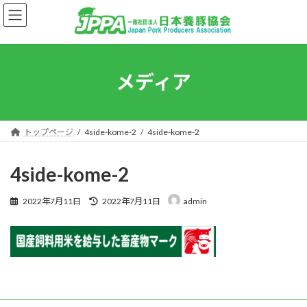
フ通信はこちら
コ
ナ
ン
ビ
テ
ゲ
ン
ー
続きを読む
ツ
シ
へ
ョ
メディア
ス
ン
キ
に
トップページ
ッ
移
プ
動
トップページ
4side-kome-2
4side-kome-2
ご挨拶
4side-kome-2
組織概要
最
2022年7月11日
2022年7月11日
admin
入会案内
終
更
事業内容
新
日
時
お知らせ
:
刊行物