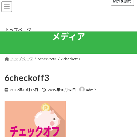
続きを読む
コ
ナ
ン
ビ
テ
ゲ
ン
ー
ツ
シ
トップページ
へ
ョ
メディア
ス
ン
ご挨拶
キ
に
ッ
移
組織概要
プ
動
トップページ
6checkoff3
6checkoff3
入会案内
6checkoff3
事業内容
最
2019年10月16日
2019年10月16日
admin
終
お知らせ
更
新
刊行物
日
時
:
お問い合わせ
リンク集