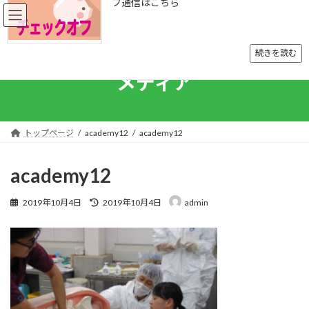
フ通信はこちら
コ
ナ
ン
ビ
テ
ゲ
ン
ー
続きを読む
ツ
シ
へ
ョ
メディア
ス
ン
キ
に
トップページ
ッ
移
プ
動
トップページ
academy12
academy12
ご挨拶
academy12
組織概要
最
2019年10月4日
2019年10月4日
admin
入会案内
終
更
事業内容
新
日
時
お知らせ
:
刊行物