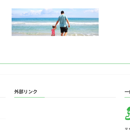
終
更
新
日
時
:
外部リンク
一
〒1