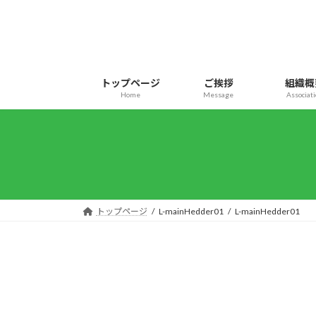
コ
ナ
ン
ビ
テ
ゲ
ン
ー
ツ
シ
トップページ
ご挨拶
組織概
へ
ョ
Home
Message
Associat
ス
ン
キ
に
ッ
移
プ
動
トップページ
L-mainHedder01
L-mainHedder01