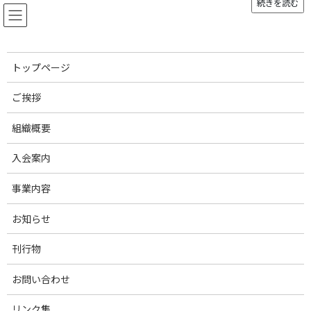
続きを読む
コ
ナ
ン
ビ
テ
ゲ
ン
ー
ツ
シ
トップページ
へ
ョ
豚の品種
ス
ン
ご挨拶
キ
に
ッ
移
組織概要
プ
動
トップページ
豚のお話し
豚の品種
入会案内
日本で飼育されている主な品種を紹介します。
事業内容
お知らせ
中ヨークシャー
刊行物
お問い合わせ
リンク集