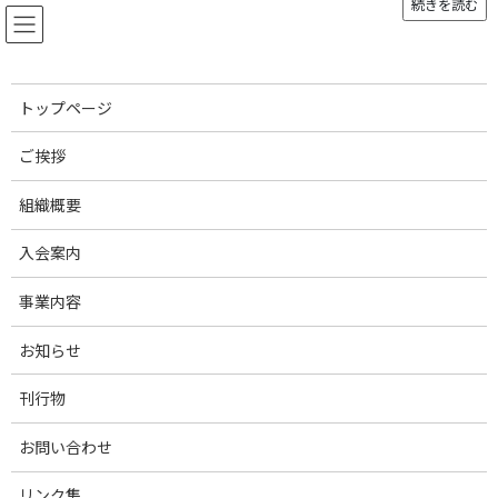
続きを読む
コ
ナ
ン
ビ
テ
ゲ
ン
ー
ツ
シ
トップページ
へ
ョ
お知らせ
ス
ン
ご挨拶
キ
に
ッ
移
組織概要
プ
動
トップページ
俺豚2020第5弾投稿1Twi
俺豚2020第5弾投稿1Twi
入会案内
俺豚2020第5弾投稿1Twi
事業内容
最
2020年11月20日
2020年11月20日
admin
終
お知らせ
更
新
刊行物
日
時
:
お問い合わせ
リンク集