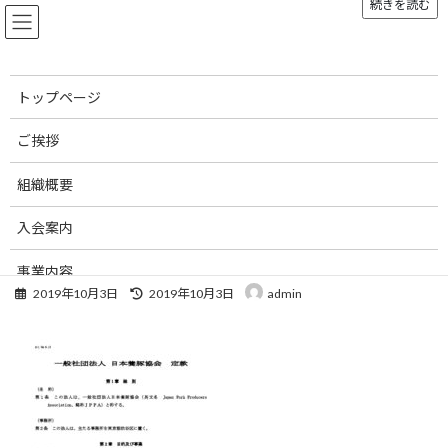
続きを読む
コ
ナ
ン
ビ
テ
ゲ
ン
ー
ツ
シ
トップページ
へ
ョ
メディア
ス
ン
ご挨拶
キ
に
ッ
移
組織概要
プ
動
トップページ
01_teikan
01_teikan
入会案内
01_teikan
事業内容
最
2019年10月3日
2019年10月3日
admin
終
お知らせ
更
新
刊行物
日
時
:
お問い合わせ
リンク集