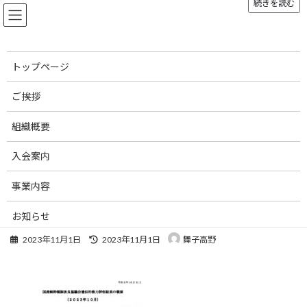
続きを読む
コ
ナ
ン
ビ
テ
ゲ
ン
ー
ツ
シ
トップページ
へ
ョ
メディア
ス
ン
ご挨拶
キ
に
ッ
移
組織概要
プ
動
トップページ
2023.10-遺伝的能力評価結果の概要
2023.10-遺伝的能力評価結果の概要
入会案内
2023.10-遺伝的能力評価結果の
事業内容
概要
お知らせ
最
2023年11月1日
2023年11月1日
舞子高野
刊行物
終
更
新
お問い合わせ
日
時
リンク集