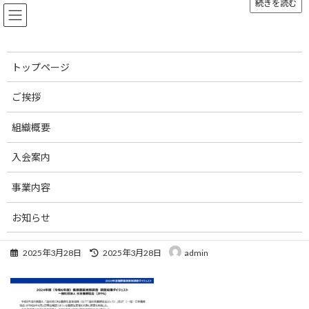
続きを読む
コ
ナ
ン
ビ
テ
ゲ
ン
ー
ツ
シ
トップページ
へ
ョ
メディア
ス
ン
ご挨拶
キ
に
ッ
移
組織概要
プ
動
トップページ
2024年度 養豚農業実態調査報告書 （簡易ダイジェスト版）
2024年度 養豚農業実態調査報告書 （簡易ダイジェスト版）
入会案内
事業内容
2024年度 養豚農業実態調査報告
お知らせ
書 （簡易ダイジェスト版）
刊行物
最
2025年3月28日
2025年3月28日
admin
終
更
お問い合わせ
新
日
リンク集