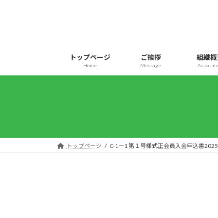
コ
ナ
ン
ビ
テ
ゲ
ン
ー
ツ
シ
トップページ
ご挨拶
組織概
へ
ョ
Home
Message
Associat
ス
ン
キ
に
ッ
移
プ
動
トップページ
C-1－1 第１号様式正会員入会申込書2025.