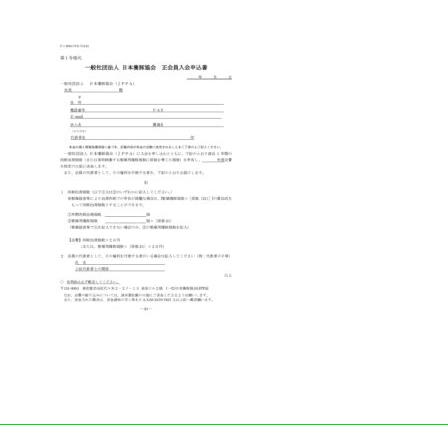
終
更
新
日
時
: