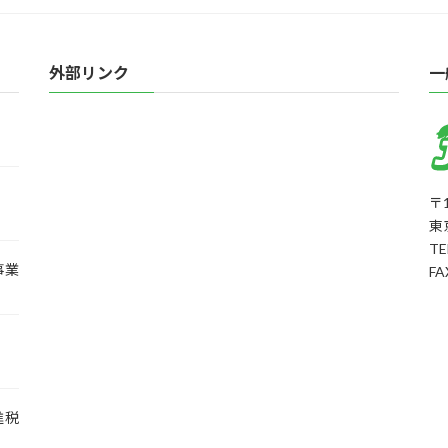
外部リンク
一
〒1
東
TE
事業
FA
進税