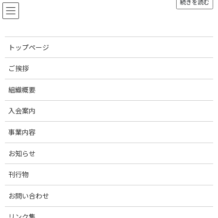
続きを読む
コ
ナ
ン
ビ
テ
ゲ
ン
ー
ツ
シ
トップページ
へ
ョ
お知らせ
ス
ン
ご挨拶
キ
に
ッ
移
組織概要
プ
動
トップページ
0917ASFFMD20210912
0917ASFFMD20210912
入会案内
0917ASFFMD20210912
事業内容
最
2021年9月17日
2021年9月17日
事務局スタッフ
終
お知らせ
更
新
刊行物
日
時
:
お問い合わせ
リンク集