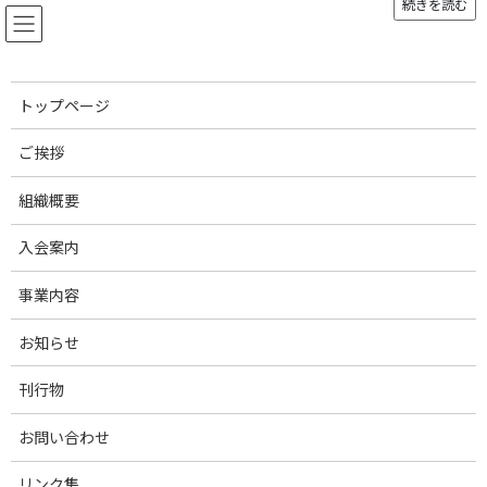
続きを読む
コ
ナ
ン
ビ
テ
ゲ
ン
ー
ツ
シ
トップページ
へ
ョ
お知らせ
ス
ン
ご挨拶
キ
に
ッ
移
組織概要
プ
動
トップページ
あっぱれ豚
あっぱれ豚
入会案内
あっぱれ豚
事業内容
最
2019年11月26日
2019年11月26日
admin
終
お知らせ
更
新
刊行物
日
時
:
お問い合わせ
リンク集