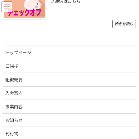
フ通信はこちら
コ
ナ
ン
ビ
テ
ゲ
ン
ー
続きを読む
ツ
シ
へ
ョ
お知らせ
ス
ン
キ
に
トップページ
ッ
移
プ
動
トップページ
俺豚2023チラシ裏
俺豚2023チラシ裏
ご挨拶
俺豚2023チラシ裏
組織概要
最
2023年11月6日
2023年11月6日
舞子高野
入会案内
終
更
事業内容
新
日
時
お知らせ
:
刊行物