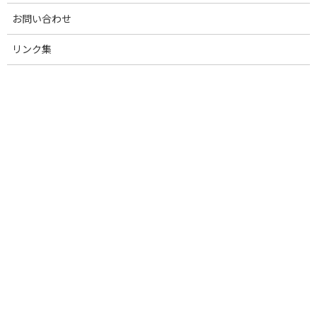
お問い合わせ
リンク集
カテゴリー
生産・経営関連
お知らせ
会員・賛助会員News
衛生・疾病関連
青年部会