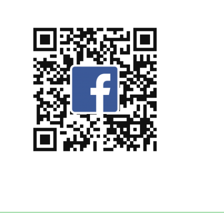
終
更
新
日
時
: