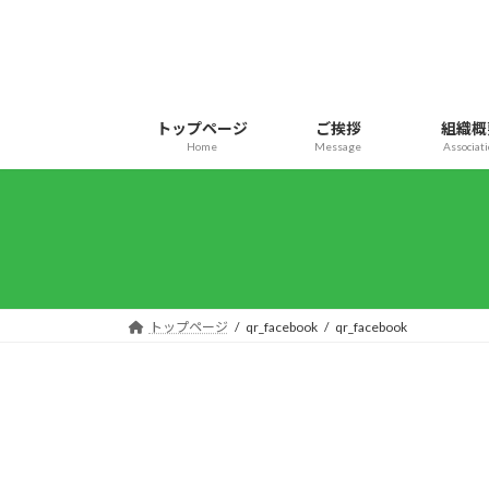
コ
ナ
ン
ビ
テ
ゲ
ン
ー
ツ
シ
トップページ
ご挨拶
組織概
へ
ョ
Home
Message
Associat
ス
ン
キ
に
ッ
移
プ
動
トップページ
qr_facebook
qr_facebook