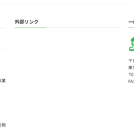
外部リンク
一
〒1
東
TE
事業
FA
進税