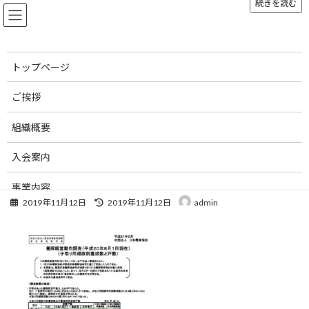
続きを読む
コ
ナ
ン
ビ
テ
ゲ
ン
ー
ツ
シ
トップページ
へ
ョ
メディア
ス
ン
ご挨拶
キ
に
ッ
移
組織概要
プ
動
トップページ
youtonkeiei_h20
youtonkeiei_h20
入会案内
youtonkeiei_h20
事業内容
最
2019年11月12日
2019年11月12日
admin
終
お知らせ
更
新
刊行物
日
時
:
お問い合わせ
リンク集