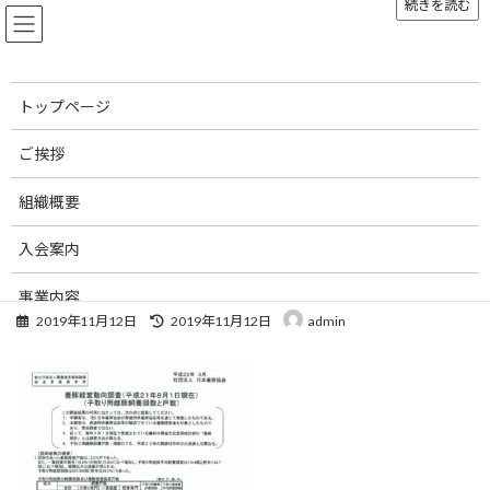
続きを読む
コ
ナ
ン
ビ
テ
ゲ
ン
ー
ツ
シ
トップページ
へ
ョ
メディア
ス
ン
ご挨拶
キ
に
ッ
移
組織概要
プ
動
トップページ
youtonkeiei_h21
youtonkeiei_h21
入会案内
youtonkeiei_h21
事業内容
最
2019年11月12日
2019年11月12日
admin
終
お知らせ
更
新
刊行物
日
時
:
お問い合わせ
リンク集