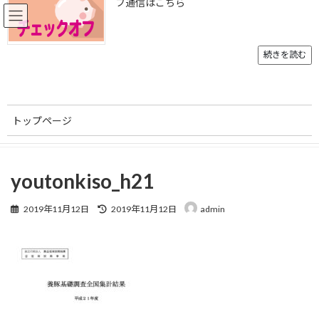
フ通信はこちら
コ
ナ
ン
ビ
テ
ゲ
ン
ー
続きを読む
ツ
シ
へ
ョ
メディア
ス
ン
キ
に
トップページ
ッ
移
プ
動
トップページ
youtonkiso_h21
youtonkiso_h21
ご挨拶
youtonkiso_h21
組織概要
最
2019年11月12日
2019年11月12日
admin
入会案内
終
更
事業内容
新
日
時
お知らせ
:
刊行物