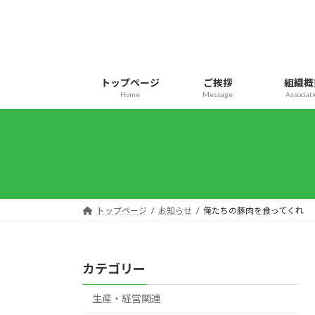
コ
ナ
ン
ビ
テ
ゲ
ン
ー
ツ
シ
トップページ
ご挨拶
組織概
へ
ョ
Home
Message
Associat
ス
ン
キ
に
ッ
移
プ
動
トップページ
お知らせ
俺たちの豚肉を食ってくれ
カテゴリー
生産・経営関連