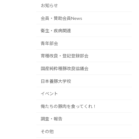
お知らせ
会員・賛助会員News
衛生・疾病関連
青年部会
育種改良・登記登録部会
国産純粋種豚改良協議会
日本養豚大学校
イベント
俺たちの豚肉を食ってくれ！
調査・報告
その他