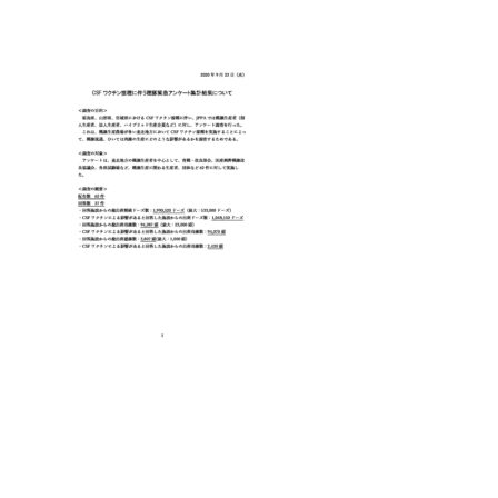
終
更
新
日
時
: