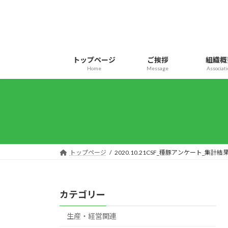
コ
ナ
ン
ビ
テ
ゲ
ン
ー
ツ
シ
トップページ
ご挨拶
組織概
へ
ョ
Home
Message
Associat
ス
ン
キ
に
ッ
移
プ
動
トップページ
2020.10.21CSF_種豚アンケート_集計結
カテゴリー
生産・経営関連