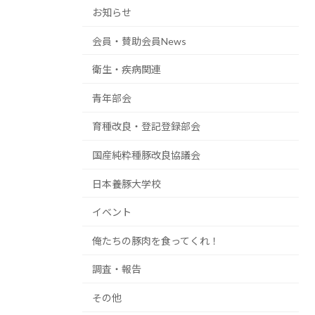
お知らせ
会員・賛助会員News
衛生・疾病関連
青年部会
育種改良・登記登録部会
国産純粋種豚改良協議会
日本養豚大学校
イベント
俺たちの豚肉を食ってくれ！
調査・報告
その他