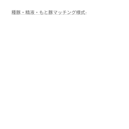
終
更
種豚・精液・もと豚マッチング様式-
新
日
時
: