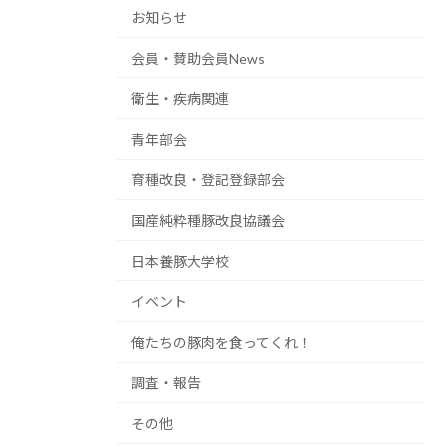
お知らせ
会員・賛助会員News
衛生・疾病関連
青年部会
育種改良・登記登録部会
国産純粋種豚改良協議会
日本養豚大学校
イベント
俺たちの豚肉を食ってくれ！
調査・報告
その他