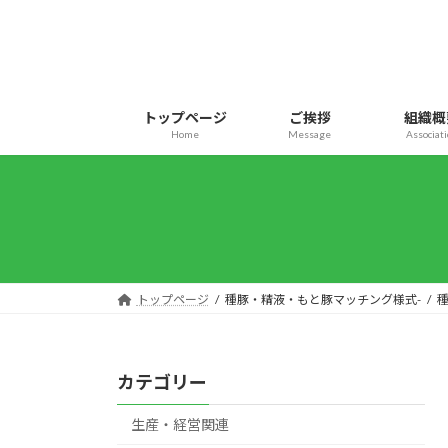
コ
ナ
ン
ビ
テ
ゲ
ン
ー
ツ
シ
トップページ
ご挨拶
組織概
へ
ョ
Home
Message
Associat
ス
ン
キ
に
ッ
移
プ
動
トップページ
種豚・精液・もと豚マッチング様式-
カテゴリー
生産・経営関連