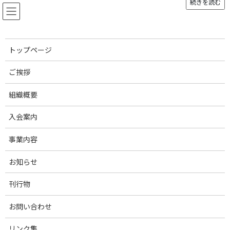
続きを読む
コ
ナ
ン
ビ
テ
ゲ
ン
ー
ツ
シ
トップページ
へ
ョ
お知らせ
ス
ン
ご挨拶
キ
に
ッ
移
組織概要
プ
動
トップページ
お知らせ
お知らせ
記念誌『日本養豚 激動の25年』を発行しました
入会案内
記念誌『日本養豚 激動の25
事業内容
年』を発行しました
お知らせ
最
2023年7月5日
2023年7月5日
刊行物
終
更
このたび、一般社団法人日本養豚協会（JPPA）は、記念誌『日本
新
お問い合わせ
養豚 激動の25年』を発行いたしました。
日
時
リンク集