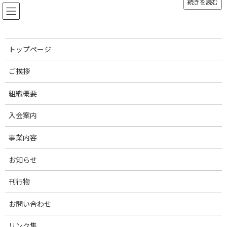
続きを読む
コ
ナ
ン
ビ
テ
ゲ
ン
ー
ツ
シ
トップページ
へ
ョ
お知らせ
ス
ン
ご挨拶
キ
に
ッ
移
組織概要
プ
動
トップページ
R4国純会総会写真1
R4国純会総会写真1
入会案内
R4国純会総会写真1
事業内容
最
2022年11月29日
2022年11月29日
admin
終
お知らせ
更
新
刊行物
日
時
:
お問い合わせ
リンク集