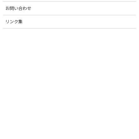
:
お問い合わせ
■日程：2024年6月27日（木）13：30開会（12：30受付開始）
■会場：
東京プリンスホテル
2F 鳳凰の間
リンク集
[内容]
総 会 13:30～
第1号議案 2023年度事業報告及び収支決算報告に関する件
第2号議案 2024年度事業計画及び収支予算に関する件
第3号議案 2024年度会費の徴収に関する件
第4号議案 任期満了に伴う役員の選任に関する件
記念行事 15：00～
懇親会 17:40～
【総会に関するお問合せ先】
JPPA事務局（担当：高野、遠藤） TEL：03-3370-5473
お知らせ
カテゴリー
前の記事