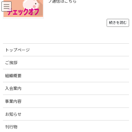
フ通信はこちら
コ
ナ
ン
ビ
テ
ゲ
ン
ー
続きを読む
ツ
シ
へ
ョ
お知らせ
ス
ン
キ
に
トップページ
ッ
移
プ
動
トップページ
お知らせ
お知らせ
2024年通常総会開催日程について（6月27日開催予定）
ご挨拶
組織概要
2024年通常総会開催日程につい
入会案内
て（6月27日開催予定）
事業内容
最
2024年4月22日
2024年7月17日
終
更
お知らせ
2024年度通常総会は下記日程での開催を予定しております。
新
ご案内等につきましては、会員、賛助会員各位へ郵送でお送りし
日
刊行物
時
ております。