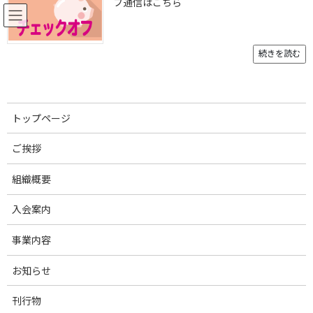
フ通信はこちら
コ
ナ
ン
ビ
テ
ゲ
ン
ー
続きを読む
ツ
シ
へ
ョ
お知らせ
ス
ン
キ
に
トップページ
ッ
移
プ
動
トップページ
俺豚2022-6 HP用画像大
俺豚2022-6 HP用画像大
ご挨拶
俺豚2022-6 HP用画像大
組織概要
最
2023年2月21日
2023年2月21日
admin
入会案内
終
更
事業内容
新
日
時
お知らせ
:
刊行物