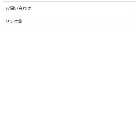
お問い合わせ
カテゴリー
リンク集
生産・経営関連
お知らせ
会員・賛助会員News
衛生・疾病関連
青年部会
育種改良・登記登録部会
国産純粋種豚改良協議会
日本養豚大学校
イベント
俺たちの豚肉を食ってくれ！