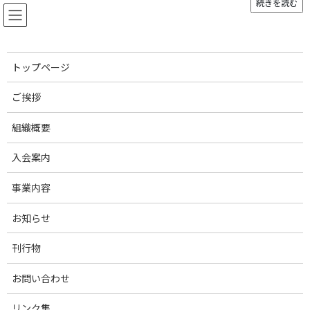
続きを読む
コ
ナ
ン
ビ
テ
ゲ
ン
ー
ツ
シ
トップページ
へ
ョ
お知らせ
ス
ン
ご挨拶
キ
に
ッ
移
組織概要
プ
動
トップページ
CSF感染イノシシマップ20210810 002
CSF感染イノシシマップ20210810 002
入会案内
CSF感染イノシシマップ
事業内容
20210810 002
お知らせ
最
2021年8月16日
2021年8月16日
事務局スタッフ
刊行物
終
更
新
お問い合わせ
日
時
リンク集