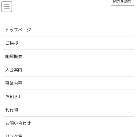
続きを読む
コ
ナ
ン
ビ
テ
ゲ
ン
ー
ツ
シ
トップページ
へ
ョ
お知らせ
ス
ン
ご挨拶
キ
に
ッ
移
組織概要
プ
動
トップページ
お知らせ
育種改良・登記登録部会
【国産純粋種豚改良協議会】遺伝的能力評価・種豚ランキングを公表しまし
た（2022年7月）
入会案内
事業内容
【国産純粋種豚改良協議会】遺
お知らせ
伝的能力評価・種豚ランキング
を公表しました（2022年7月）
刊行物
お問い合わせ
最
2022年7月27日
2022年7月28日
終
更
リンク集