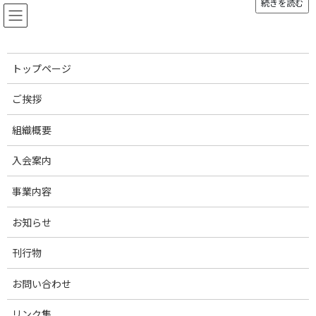
続きを読む
コ
ナ
ン
ビ
テ
ゲ
ン
ー
ツ
シ
トップページ
へ
ョ
お知らせ
ス
ン
ご挨拶
キ
に
ッ
移
組織概要
プ
動
トップページ
お知らせ
会員・賛助会員News
【賛助会員News】(株)Eco-Pork ⼀般消費者向けに⾃社ECサイト公開
入会案内
【賛助会員News】(株)Eco-
事業内容
Pork ⼀般消費者向けに⾃社EC
お知らせ
サイト公開
刊行物
最
2023年4月17日
2023年4月17日
お問い合わせ
終
更
賛助会員の(株)Eco-Pork様より新事業のご案内を頂きましたのでご
新
リンク集