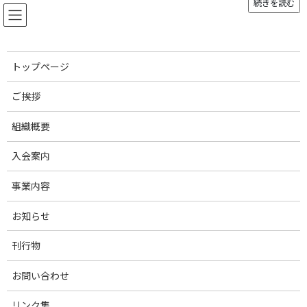
続きを読む
コ
ナ
ン
ビ
テ
ゲ
ン
ー
ツ
シ
トップページ
へ
ョ
お知らせ
ス
ン
ご挨拶
キ
に
ッ
移
組織概要
プ
動
トップページ
お知らせ
会員・賛助会員News
【養豚セミナー：VevoVitall®】 開催のご案内
入会案内
【養豚セミナー：
事業内容
VevoVitall®】 開催のご案内
お知らせ
最
2025年12月4日
2025年12月4日
刊行物
終
更
新
お問い合わせ
賛助会員からのお知らせ
日
時
リンク集