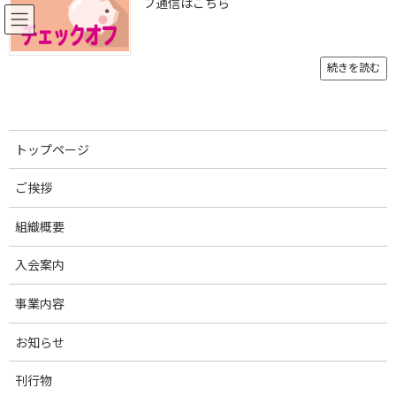
フ通信はこちら
コ
ナ
ン
ビ
テ
ゲ
ン
ー
続きを読む
ツ
シ
へ
ョ
お知らせ
ス
ン
キ
に
トップページ
ッ
移
プ
動
トップページ
お知らせ
お知らせ
【9/24(火)14時-15時、9/27(金)10時-11時】事務所設備一部入替工事に伴う電
ご挨拶
話・FAX回線一時不通のお知らせ
組織概要
【9/24(火)14時-15時、
入会案内
9/27(金)10時-11時】事務所設備
事業内容
一部入替工事に伴う電話・FAX回
お知らせ
線一時不通のお知らせ
刊行物
最
2024年9月20日
2024年9月24日