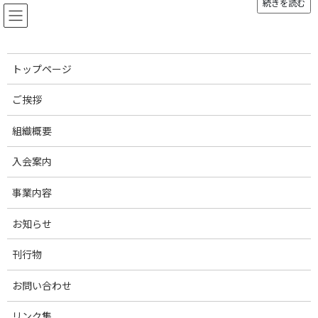
続きを読む
コ
ナ
ン
ビ
テ
ゲ
ン
ー
ツ
シ
トップページ
へ
ョ
お知らせ
ス
ン
ご挨拶
キ
に
ッ
移
組織概要
プ
動
トップページ
お知らせ
生産・経営関連
養豚農業振興基本方針・家畜改良増殖目標等への意見募集
入会案内
養豚農業振興基本方針・家畜改
事業内容
良増殖目標等への意見募集
お知らせ
最
2025年2月26日
2026年8月7日
刊行物
終
更
農林水産省は、養豚農業振興基本方針(骨子案)、家畜改良増殖目標
新
お問い合わせ
(骨子案)、家畜排せつ物の利用の促進を図るための基本方針（骨子
日
時
案）、その他について、国民から意見・情報の募集を開始しまし
リンク集