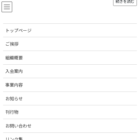
続きを読む
コ
ナ
ン
ビ
テ
ゲ
ン
ー
ツ
シ
トップページ
へ
ョ
お知らせ
ス
ン
ご挨拶
キ
に
ッ
移
組織概要
プ
動
トップページ
お知らせ
調査・報告
2019年度豚肉輸出事業 海外市場調査および豚肉冷蔵試験報告書公表
入会案内
2019年度豚肉輸出事業 海外市
事業内容
場調査および豚肉冷蔵試験報告
お知らせ
書公表
刊行物
最
2020年3月30日
2020年6月16日
お問い合わせ
終
更
JPPAは、日本畜産物輸出促進協議会の豚肉輸出部会事務局を務め
新
リンク集