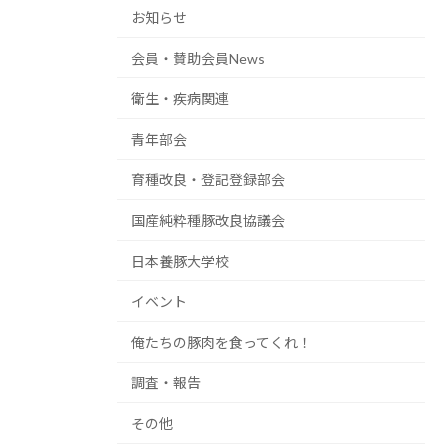
お知らせ
会員・賛助会員News
衛生・疾病関連
青年部会
育種改良・登記登録部会
国産純粋種豚改良協議会
日本養豚大学校
イベント
俺たちの豚肉を食ってくれ！
調査・報告
その他