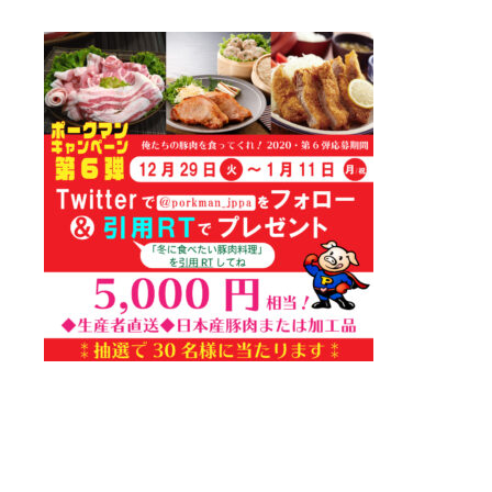
終
更
新
日
時
: