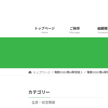
コ
ナ
ン
ビ
テ
ゲ
ン
ー
ツ
シ
トップページ
ご挨拶
組織概
へ
ョ
Home
Message
Associat
ス
ン
キ
に
ッ
移
プ
動
トップページ
俺豚2020第6弾投稿１
俺豚2020第6
カテゴリー
生産・経営関連