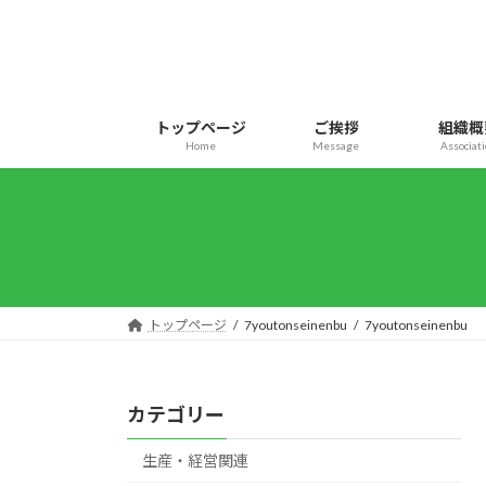
コ
ナ
ン
ビ
テ
ゲ
ン
ー
ツ
シ
トップページ
ご挨拶
組織概
へ
ョ
Home
Message
Associat
ス
ン
キ
に
ッ
移
プ
動
トップページ
7youtonseinenbu
7youtonseinenbu
カテゴリー
生産・経営関連