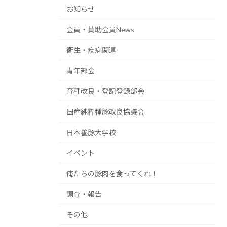
お知らせ
会員・賛助会員News
衛生・疾病関連
青年部会
育種改良・登記登録部会
国産純粋種豚改良協議会
日本養豚大学校
イベント
俺たちの豚肉を食ってくれ！
調査・報告
その他