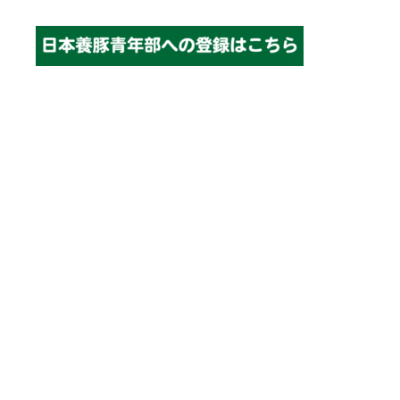
終
更
新
日
時
: