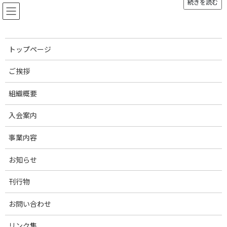
続きを読む
コ
ナ
ン
ビ
テ
ゲ
ン
ー
ツ
シ
トップページ
へ
ョ
お知らせ
ス
ン
ご挨拶
キ
に
ッ
移
組織概要
プ
動
トップページ
お知らせ
育種改良・登記登録部会
【国産純粋種豚改良協議会】遺伝的能力評価・種豚ランキングを公表しまし
た（2023年7月）
入会案内
事業内容
【国産純粋種豚改良協議会】遺
お知らせ
伝的能力評価・種豚ランキング
を公表しました（2023年7月）
刊行物
お問い合わせ
最
2023年7月31日
2023年8月2日
終
更
リンク集