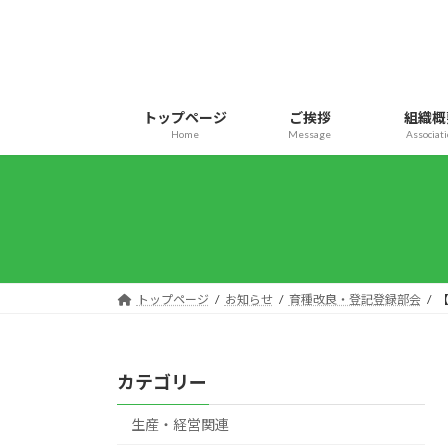
コ
ナ
ン
ビ
テ
ゲ
ン
ー
ツ
シ
トップページ
ご挨拶
組織概
へ
ョ
Home
Message
Associat
ス
ン
キ
に
ッ
移
プ
動
トップページ
お知らせ
育種改良・登記登録部会
カテゴリー
生産・経営関連