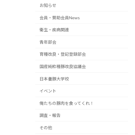
お知らせ
会員・賛助会員News
衛生・疾病関連
青年部会
育種改良・登記登録部会
国産純粋種豚改良協議会
日本養豚大学校
イベント
俺たちの豚肉を食ってくれ！
調査・報告
その他