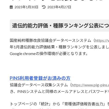
最
2023年1月30日
2023年4月27日
終
更
新
遺伝的能力評価・種豚ランキング公表につ
日
時
:
国産純粋種豚改良協議会データベースシステム（
https:/
年1月遺伝的能力評価結果・種豚ランキングを公表しまし
Google chromeの操作環境が必要となります。
PINS利用者登録がお済みの方
協議会データベース収集システム（
https://www.pig-pin
き、PINSシステムと同様のメールアドレスとパスワー
トップページの「統計」から「育種価評価報告書出力」を