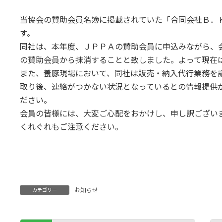
終
更
当協会の賛助会員名簿に掲載されていた「合同会社Ｂ．
新
日
す。
時
同社は、本年度、ＪＰＰＡの賛助会員に申込みながら、
:
の賛助会員から抹消することと致しました。よって現在は
また、養豚現場において、同社は販売・納入代行業務を
取り後、連絡がつかない状況となっているとの情報提供
ださい。
会員の皆様には、大変ご心配をおかけし、申し訳ござい
くれぐれもご注意ください。
お知らせ
カテゴリー