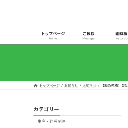
コ
ナ
ン
ビ
テ
ゲ
ン
ー
ツ
シ
トップページ
ご挨拶
組織概
へ
ョ
Home
Message
Associat
ス
ン
キ
に
ッ
移
プ
動
トップページ
お知らせ
お知らせ
【緊急連絡】賛助
カテゴリー
生産・経営関連