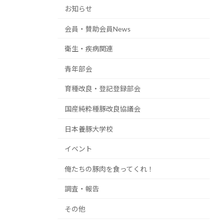
お知らせ
会員・賛助会員News
衛生・疾病関連
青年部会
育種改良・登記登録部会
国産純粋種豚改良協議会
日本養豚大学校
イベント
俺たちの豚肉を食ってくれ！
調査・報告
その他