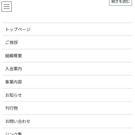
続きを読む
コ
ナ
ン
ビ
テ
ゲ
ン
ー
ツ
シ
トップページ
へ
ョ
お知らせ
ス
ン
ご挨拶
キ
に
ッ
移
組織概要
プ
動
トップページ
お知らせ
お知らせ
農林水産省からお知らせ／おが粉の価格上昇等による代替え事例について
入会案内
農林水産省からお知らせ／おが
事業内容
粉の価格上昇等による代替え事
お知らせ
例について
刊行物
最
2021年7月20日
2021年7月20日
お問い合わせ
終
更
現在、北米における住宅着工戸数の増加や、中国の木材需要増
新
リンク集