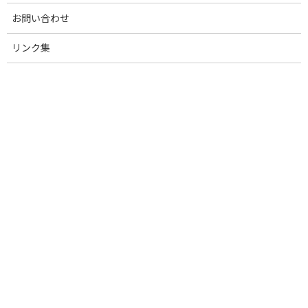
:
JPPA香川会長からは「養豚白書2024」で示された各課題を紹介
お問い合わせ
し、TPP重要5品目である豚肉の生産・経営状況をしっかり分析し
て将来の施策に繋げることの重要性について指摘しました。
リンク集
第1回会合での議論等を踏まえ、第2回意見を聴く会は年明け1～2
月に開催され、基本方針骨子案が示される予定です。
参考：
農林水産省ウェブページ
お知らせ
カテゴリー
前の記事
【国産純粋種豚改良協議会】遺伝的能力評価・種豚ランキングを公表しました(2024年10月)